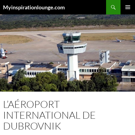
Aller
Recherche
Myinspirationlounge.com
au
MENU
contenu
PRINCI
L’AÉROPORT
INTERNATIONAL DE
DUBROVNIK