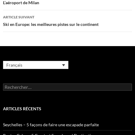
des
L’aéroport de Milan
articles
ARTICLE SUIVANT
Ski en Europe: les meilleures pistes sur le continent
Français
Rechercher :
ARTICLES RÉCENTS
Seychelles – 5 façons de faire une escapade parfaite